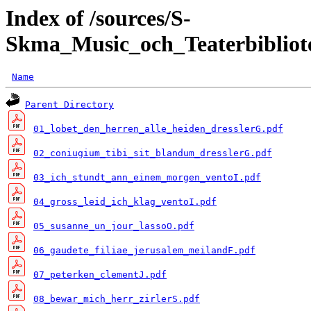
Index of /sources/S-
Skma_Music_och_Teaterbibliot
Name
Parent Directory
01_lobet_den_herren_alle_heiden_dresslerG.pdf
02_coniugium_tibi_sit_blandum_dresslerG.pdf
03_ich_stundt_ann_einem_morgen_ventoI.pdf
04_gross_leid_ich_klag_ventoI.pdf
05_susanne_un_jour_lassoO.pdf
06_gaudete_filiae_jerusalem_meilandF.pdf
07_peterken_clementJ.pdf
08_bewar_mich_herr_zirlerS.pdf