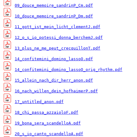
09_douce_memoire_sandrinP_Cm.pdf
10_douce_memoire_sandrinP_Dm.pdf
11_gott_ist_mein_licht_clementJ.pdf
12_o_s_io_potessi_donna_berchemJ.pdf
13_plus_ne_me_peut_crecquillonT.pdf
14_confitemini_domino_lassoO.pdf
14_confitemini_domino_lassoO_orig_rhythm.pdf
15_allein_nach_dir_herr_anon.pdf
16_nach_willen_dein_hofhaimerP.pdf
17_untitled_anon.pdf
18_chi_passa_azzaioloF.pdf
19_bona_sera_scandelloA.pdf
20_s_io_canto_scandelloA.pdf