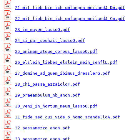
21_mit_lieb_bin_ich_umfangen_meilandJ_Dm.pdf
22_mit_lieb_bin_ich_umfangen_meilandJ_Cm.pdf
23_im_mayen_lassoO.pdf
24_si_par_souhait_lassoO.pdf
25_animam_atque_corpus_lassoO.pdf
26_elslein_liebes_elslein_mein_senflL.pdf
27_domine_ad_quem_ibimus_dresslerG.pdf
28_chi_passa_azzaioloF.pdf
29_praeambulum_nb_anon.pdf
30_veni_in_hortum_meum_lassoO.pdf
31_fide_sed_cui_vide_o_homo_scandelloA.pdf
32_passamezzo_anon.pdf
33_passamezzo_anon.pdf