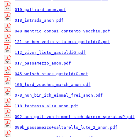
010_galliard_anon.pdf
018_intrada_anon.pdf
048_mentrio_compai_contento_vecchiO.pdf
131_se_ben_vedio_vita_mia_gastoldiG.pdf
112_viver_lieto_gastoldiG.pdf
017_passamezzo_anon.pdf
045_welsch_stuck_gastoldiG.pdf
106_lord_zouches_march_anon.pdf
078_nun_bin_ich_einmal_frei_anon.pdf
118_fantasia_alia_anon.pdf
092_ach_gott_von_himmel_sieh_darein_speratusP.pdf
099b_passamezzo+saltarello_lute_2_anon.pdf