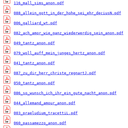
116_mall_sims_anon.pdf
088_allein_gott_in_der_hohe_sei_ehr_deciusN.pdf
006_galliard_wt.pdf
082_ach_amor_wie_ganz_wiederwerdig_sein_anon.pdf
049_tantz_anon.pdf
079_woll_auff_mein_junges_hertz_anon.pdf
041_tantz_anon.pdf
087_zu_dir_herr_christe_regnartJ.pdf
050_tantz_anon.pdf
086_so_wunsch_ich_ihr_ein_gute_nacht_anon.pdf
044_allemand_amour_anon.pdf
003_praeludium_tracettiL.pdf
060_passamezzo_anon.pdf