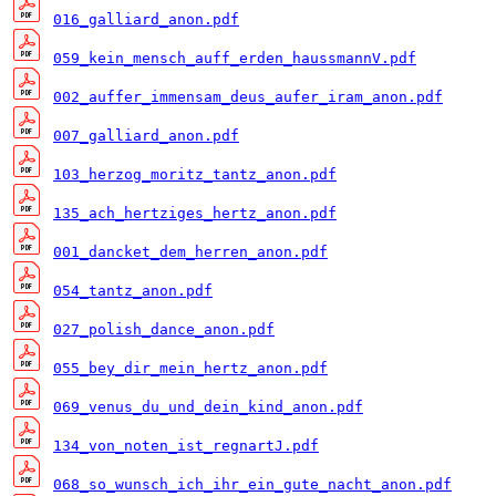
016_galliard_anon.pdf
059_kein_mensch_auff_erden_haussmannV.pdf
002_auffer_immensam_deus_aufer_iram_anon.pdf
007_galliard_anon.pdf
103_herzog_moritz_tantz_anon.pdf
135_ach_hertziges_hertz_anon.pdf
001_dancket_dem_herren_anon.pdf
054_tantz_anon.pdf
027_polish_dance_anon.pdf
055_bey_dir_mein_hertz_anon.pdf
069_venus_du_und_dein_kind_anon.pdf
134_von_noten_ist_regnartJ.pdf
068_so_wunsch_ich_ihr_ein_gute_nacht_anon.pdf