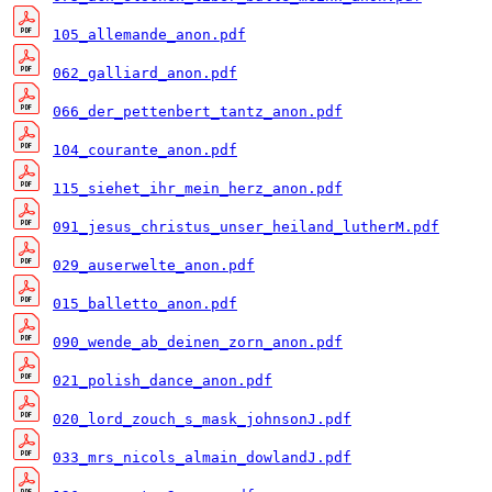
105_allemande_anon.pdf
062_galliard_anon.pdf
066_der_pettenbert_tantz_anon.pdf
104_courante_anon.pdf
115_siehet_ihr_mein_herz_anon.pdf
091_jesus_christus_unser_heiland_lutherM.pdf
029_auserwelte_anon.pdf
015_balletto_anon.pdf
090_wende_ab_deinen_zorn_anon.pdf
021_polish_dance_anon.pdf
020_lord_zouch_s_mask_johnsonJ.pdf
033_mrs_nicols_almain_dowlandJ.pdf