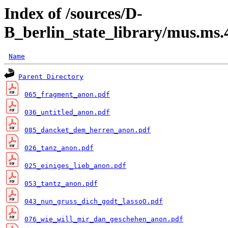
Index of /sources/D-
B_berlin_state_library/mus.ms
Name
Parent Directory
065_fragment_anon.pdf
036_untitled_anon.pdf
085_dancket_dem_herren_anon.pdf
026_tanz_anon.pdf
025_einiges_lieb_anon.pdf
053_tantz_anon.pdf
043_nun_gruss_dich_godt_lassoO.pdf
076_wie_will_mir_dan_geschehen_anon.pdf