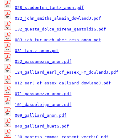
028_studenten_tantz_anon.pdf
022_john_smiths_almain_dowlandJ.pdf
132_questa_dolce_sirena_gastoldiG.pdf
083_ich_fur_mich_uber_rein_anon.pdf
031_tantz_anon.pdf
052_passamezzo_anon.pdf
124_galliard_earl_of_essex_Fm_dowlandJ.pdf
012_earl_of_essex_galliard_dowlandJ.pdf
071_passamezzo_anon.pdf
101_dasselbige_anon.pdf
009_galliard_anon.pdf
040_galliard_huetG.pdf
130_mentrio_compai_content_vecchiO.pdf