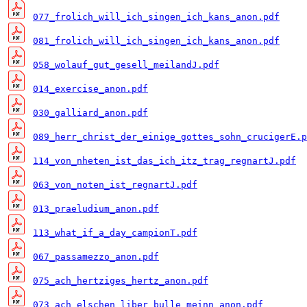
077_frolich_will_ich_singen_ich_kans_anon.pdf
081_frolich_will_ich_singen_ich_kans_anon.pdf
058_wolauf_gut_gesell_meilandJ.pdf
014_exercise_anon.pdf
030_galliard_anon.pdf
089_herr_christ_der_einige_gottes_sohn_crucigerE.p
114_von_nheten_ist_das_ich_itz_trag_regnartJ.pdf
063_von_noten_ist_regnartJ.pdf
013_praeludium_anon.pdf
113_what_if_a_day_campionT.pdf
067_passamezzo_anon.pdf
075_ach_hertziges_hertz_anon.pdf
073_ach_elschen_liber_bulle_meinn_anon.pdf