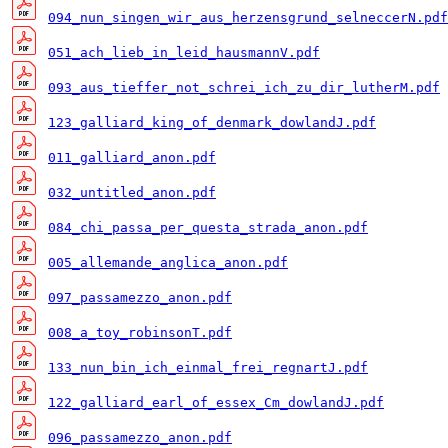
094_nun_singen_wir_aus_herzensgrund_selneccerN.pdf
051_ach_lieb_in_leid_hausmannV.pdf
093_aus_tieffer_not_schrei_ich_zu_dir_lutherM.pdf
123_galliard_king_of_denmark_dowlandJ.pdf
011_galliard_anon.pdf
032_untitled_anon.pdf
084_chi_passa_per_questa_strada_anon.pdf
005_allemande_anglica_anon.pdf
097_passamezzo_anon.pdf
008_a_toy_robinsonT.pdf
133_nun_bin_ich_einmal_frei_regnartJ.pdf
122_galliard_earl_of_essex_Cm_dowlandJ.pdf
096_passamezzo_anon.pdf