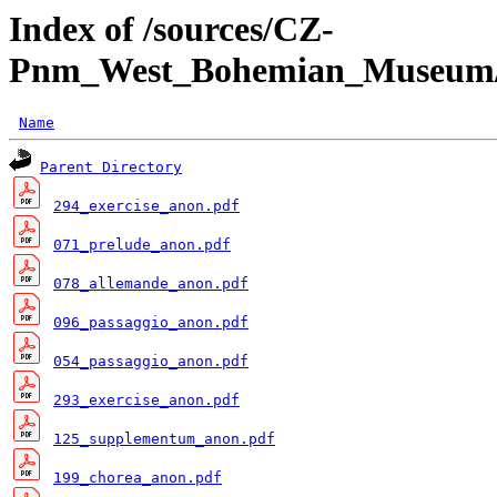
Index of /sources/CZ-
Pnm_West_Bohemian_Museum/A
Name
Parent Directory
294_exercise_anon.pdf
071_prelude_anon.pdf
078_allemande_anon.pdf
096_passaggio_anon.pdf
054_passaggio_anon.pdf
293_exercise_anon.pdf
125_supplementum_anon.pdf
199_chorea_anon.pdf