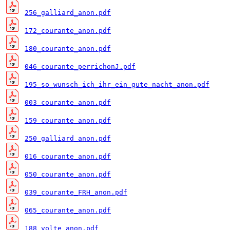
256_galliard_anon.pdf
172_courante_anon.pdf
180_courante_anon.pdf
046_courante_perrichonJ.pdf
195_so_wunsch_ich_ihr_ein_gute_nacht_anon.pdf
003_courante_anon.pdf
159_courante_anon.pdf
250_galliard_anon.pdf
016_courante_anon.pdf
050_courante_anon.pdf
039_courante_FRH_anon.pdf
065_courante_anon.pdf
188_volte_anon.pdf