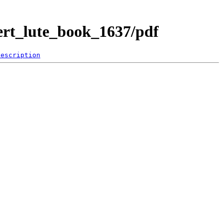
t_lute_book_1637/pdf
Description