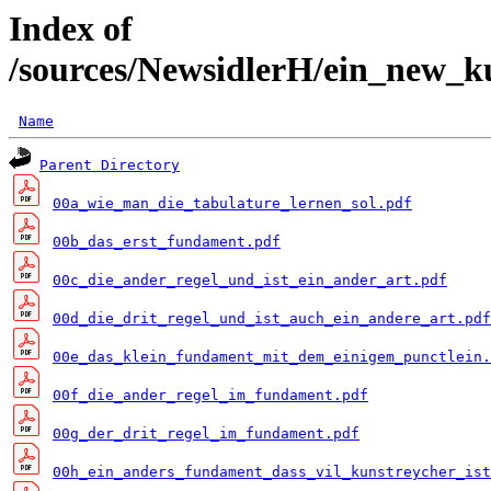
Index of
/sources/NewsidlerH/ein_new_k
Name
Parent Directory
00a_wie_man_die_tabulature_lernen_sol.pdf
00b_das_erst_fundament.pdf
00c_die_ander_regel_und_ist_ein_ander_art.pdf
00d_die_drit_regel_und_ist_auch_ein_andere_art.pdf
00e_das_klein_fundament_mit_dem_einigem_punctlein.
00f_die_ander_regel_im_fundament.pdf
00g_der_drit_regel_im_fundament.pdf
00h_ein_anders_fundament_dass_vil_kunstreycher_ist