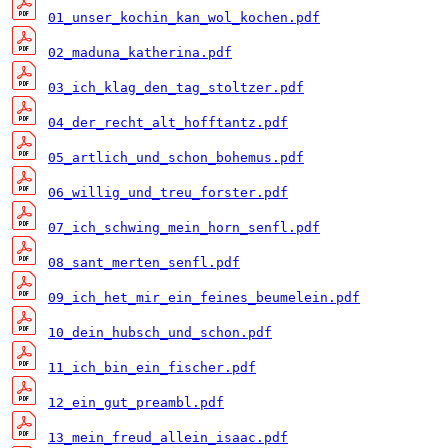
01_unser_kochin_kan_wol_kochen.pdf
02_maduna_katherina.pdf
03_ich_klag_den_tag_stoltzer.pdf
04_der_recht_alt_hofftantz.pdf
05_artlich_und_schon_bohemus.pdf
06_willig_und_treu_forster.pdf
07_ich_schwing_mein_horn_senfl.pdf
08_sant_merten_senfl.pdf
09_ich_het_mir_ein_feines_beumelein.pdf
10_dein_hubsch_und_schon.pdf
11_ich_bin_ein_fischer.pdf
12_ein_gut_preambl.pdf
13_mein_freud_allein_isaac.pdf