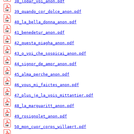
38_lodar_voi_anon.pdf
39_quando_cor_dolce_anon.pdf
40_la_bella_donna_anon.pdf
41_benedetur_anon.pdf
42_questa_piagha_anon.pdf
43_o_voi_che_sospicai_anon.pdf
44_signor_de_amor_anon.pdf
45_alma_perche_anon.pdf
46_vous_mi_faictes_anon.pdf
47_plus_je_la_vois_mittantier.pdf
48_la_marguaritt_anon.pdf
49_rosignolet_anon.pdf
50_mon_cuor_corps_willaert.pdf