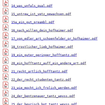
14_was_unfals_qual.pdf
15_untrew_ist_yetz_gewachsen.pdf
15a_ein_gut_preambl.pdf
16_nach_willen_dein_hofhaimer.pdf
17_von_edler_art_schoenfelder_or_hofhaimer.pdf
18_trostlicher_lieb_hofhaimer.pdf
19_ein_guter_geringer_hofftantz.pdf
20_ein_hofftantz_auff_ein_andere_art.pdf
21_recht_artlich_hofftantz.pdf
22_der_recht_studenten_tantz.pdf
23_wie_mocht_ich_frolich_werden.pdf
24_der_bentzenauer_tantz_weyss.pdf
25_der_beyrisch_bot_tantz_weyss.pdf