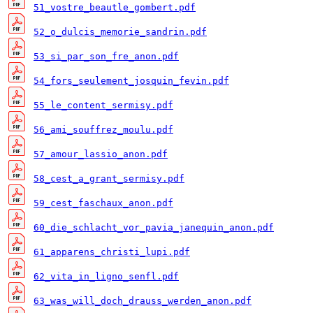
51_vostre_beautle_gombert.pdf
52_o_dulcis_memorie_sandrin.pdf
53_si_par_son_fre_anon.pdf
54_fors_seulement_josquin_fevin.pdf
55_le_content_sermisy.pdf
56_ami_souffrez_moulu.pdf
57_amour_lassio_anon.pdf
58_cest_a_grant_sermisy.pdf
59_cest_faschaux_anon.pdf
60_die_schlacht_vor_pavia_janequin_anon.pdf
61_apparens_christi_lupi.pdf
62_vita_in_ligno_senfl.pdf
63_was_will_doch_drauss_werden_anon.pdf