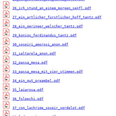
26_ich_stund_an_einem_morgen_senfl.pdf
27_ein_artlicher_furstlicher_hoff_tantz.pdf
28_ein_geringer_welscher_tantz.pdf
29_konigs_ferdinandus_tantz.pdf
30_sospiri_amorosi_anon.pdf
31_saltarela_anon.pdf
32_passa_mesa.pdf
33_passa_mesa_mit_vier_stimmen.pdf
34_ein_gut_preambel.pdf
35_laiarosa.pdf
36_folpechi.pdf
37_con_lachrime_sospir_verdelot.pdf