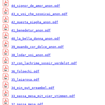
44_signor_de_amor_anon.pdf
43_o_voi_che_sospicai_anon.pdf
42_questa_piagha_anon.pdf
41_benedetur_anon.pdf
40_la_bella_donna_anon.pdf
39_quando_cor_dolce_anon.pdf
38_lodar_voi_anon.pdf
37_con_lachrime_sospir_verdelot.pdf
36_folpechi.pdf
35_laiarosa.pdf
34_ein_gut_preambel.pdf
33_passa_mesa_mit_vier_stimmen.pdf
32_passa_mesa.pdf