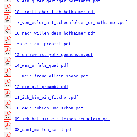
19_ein_guter_geringer_hofftantz.pdf
18_trostlicher_lieb_hofhaimer.pdf
17_von_edler_art_schoenfelder_or_hofhaimer.pdf
16_nach_willen_dein_hofhaimer.pdf
15a_ein_gut_preambl.pdf
15_untrew_ist_yetz_gewachsen.pdf
14_was_unfals_qual.pdf
13_mein_freud_allein_isaac.pdf
12_ein_gut_preambl.pdf
11_ich_bin_ein_fischer.pdf
10_dein_hubsch_und_schon.pdf
09_ich_het_mir_ein_feines_beumelein.pdf
08_sant_merten_senfl.pdf