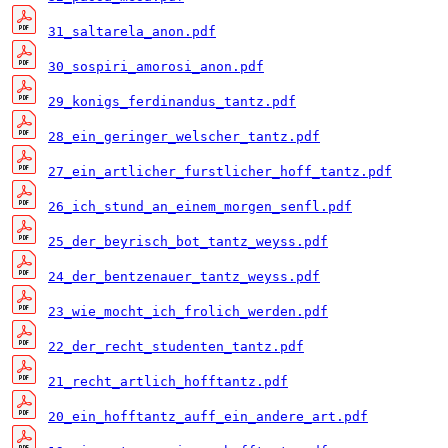
31_saltarela_anon.pdf
30_sospiri_amorosi_anon.pdf
29_konigs_ferdinandus_tantz.pdf
28_ein_geringer_welscher_tantz.pdf
27_ein_artlicher_furstlicher_hoff_tantz.pdf
26_ich_stund_an_einem_morgen_senfl.pdf
25_der_beyrisch_bot_tantz_weyss.pdf
24_der_bentzenauer_tantz_weyss.pdf
23_wie_mocht_ich_frolich_werden.pdf
22_der_recht_studenten_tantz.pdf
21_recht_artlich_hofftantz.pdf
20_ein_hofftantz_auff_ein_andere_art.pdf