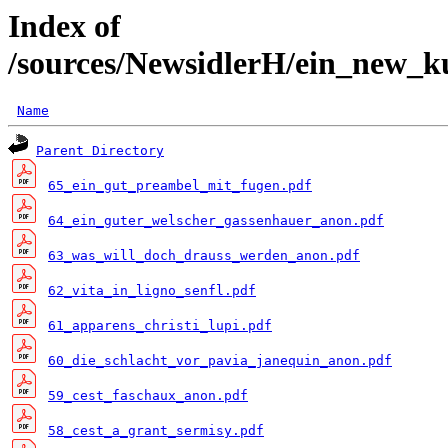
Index of
/sources/NewsidlerH/ein_new_k
Name
Parent Directory
65_ein_gut_preambel_mit_fugen.pdf
64_ein_guter_welscher_gassenhauer_anon.pdf
63_was_will_doch_drauss_werden_anon.pdf
62_vita_in_ligno_senfl.pdf
61_apparens_christi_lupi.pdf
60_die_schlacht_vor_pavia_janequin_anon.pdf
59_cest_faschaux_anon.pdf
58_cest_a_grant_sermisy.pdf