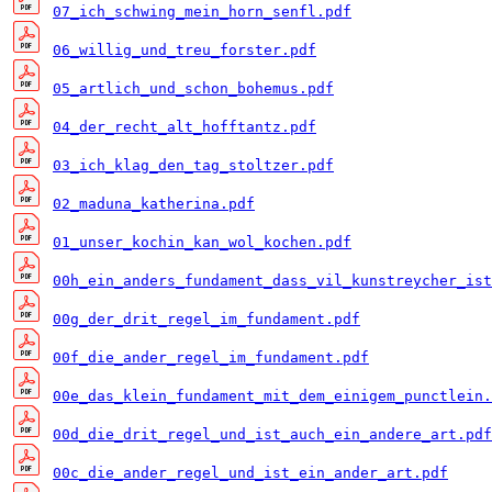
07_ich_schwing_mein_horn_senfl.pdf
06_willig_und_treu_forster.pdf
05_artlich_und_schon_bohemus.pdf
04_der_recht_alt_hofftantz.pdf
03_ich_klag_den_tag_stoltzer.pdf
02_maduna_katherina.pdf
01_unser_kochin_kan_wol_kochen.pdf
00h_ein_anders_fundament_dass_vil_kunstreycher_ist
00g_der_drit_regel_im_fundament.pdf
00f_die_ander_regel_im_fundament.pdf
00e_das_klein_fundament_mit_dem_einigem_punctlein.
00d_die_drit_regel_und_ist_auch_ein_andere_art.pdf
00c_die_ander_regel_und_ist_ein_ander_art.pdf