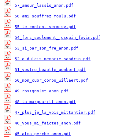
57_amour_lassio_anon.pdf
56_ami_souffrez_moulu.pdf
55_le_content_sermisy.pdf
54_fors_seulement_josquin_fevin.pdf
53_si_par_son_fre_anon.pdf
52_o_dulcis_memorie_sandrin.pdf
51_vostre_beautle_gombert.pdf
50_mon_cuor_corps_willaert.pdf
49_rosignolet_anon.pdf
48_la_marguaritt_anon.pdf
47_plus_je_la_vois_mittantier.pdf
46_vous_mi_faictes_anon.pdf
45_alma_perche_anon.pdf