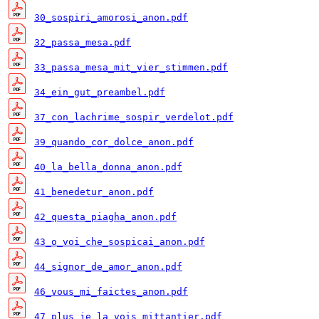
30_sospiri_amorosi_anon.pdf
32_passa_mesa.pdf
33_passa_mesa_mit_vier_stimmen.pdf
34_ein_gut_preambel.pdf
37_con_lachrime_sospir_verdelot.pdf
39_quando_cor_dolce_anon.pdf
40_la_bella_donna_anon.pdf
41_benedetur_anon.pdf
42_questa_piagha_anon.pdf
43_o_voi_che_sospicai_anon.pdf
44_signor_de_amor_anon.pdf
46_vous_mi_faictes_anon.pdf
47_plus_je_la_vois_mittantier.pdf