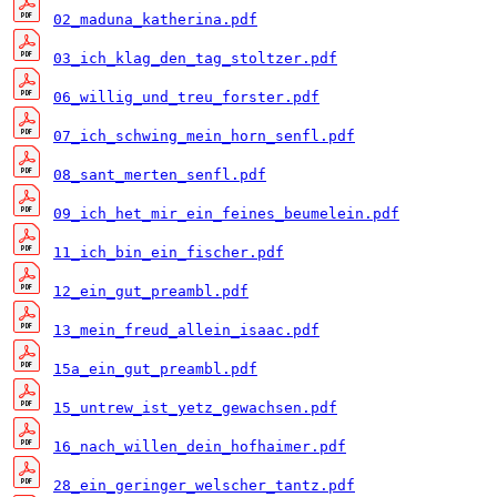
02_maduna_katherina.pdf
03_ich_klag_den_tag_stoltzer.pdf
06_willig_und_treu_forster.pdf
07_ich_schwing_mein_horn_senfl.pdf
08_sant_merten_senfl.pdf
09_ich_het_mir_ein_feines_beumelein.pdf
11_ich_bin_ein_fischer.pdf
12_ein_gut_preambl.pdf
13_mein_freud_allein_isaac.pdf
15a_ein_gut_preambl.pdf
15_untrew_ist_yetz_gewachsen.pdf
16_nach_willen_dein_hofhaimer.pdf
28_ein_geringer_welscher_tantz.pdf