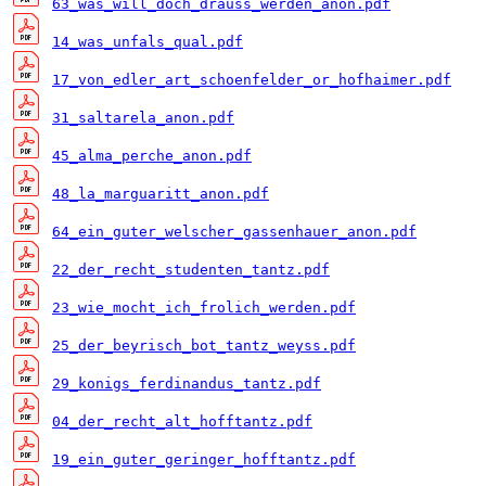
63_was_will_doch_drauss_werden_anon.pdf
14_was_unfals_qual.pdf
17_von_edler_art_schoenfelder_or_hofhaimer.pdf
31_saltarela_anon.pdf
45_alma_perche_anon.pdf
48_la_marguaritt_anon.pdf
64_ein_guter_welscher_gassenhauer_anon.pdf
22_der_recht_studenten_tantz.pdf
23_wie_mocht_ich_frolich_werden.pdf
25_der_beyrisch_bot_tantz_weyss.pdf
29_konigs_ferdinandus_tantz.pdf
04_der_recht_alt_hofftantz.pdf
19_ein_guter_geringer_hofftantz.pdf