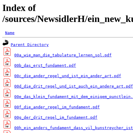
Index of
/sources/NewsidlerH/ein_new_k
Name
Parent Directory
00a_wie_man_die_tabulature_lernen_sol.pdf
00b_das_erst_fundament.pdf
00c_die_ander_regel_und_ist_ein_ander_art.pdf
00d_die_drit_regel_und_ist_auch_ein_andere_art.pdf
00e_das_klein_fundament_mit_dem_einigem_punctlein.
00f_die_ander_regel_im_fundament.pdf
00g_der_drit_regel_im_fundament.pdf
00h_ein_anders_fundament_dass_vil_kunstreycher_ist