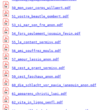
50_mon_cuor_corps_willaert.pdf
51_vostre_beautle_gombert.pdf
53_si_par_son_fre_anon.pdf
54_fors_seulement_josquin_fevin.pdf
55_le_content_sermisy.pdf
56_ami_souffrez_moulu.pdf
57_amour_lassio_anon.pdf
58_cest_a_grant_sermisy.pdf
59_cest_faschaux_anon.pdf
60_die_schlacht_vor_pavia_janequin_anon.pdf
61_apparens_christi_lupi.pdf
62_vita_in_ligno_senfl.pdf