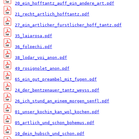
20_ein_hofftantz_auff_ein_andere_art.pdf
21_recht_artlich_hofftantz.pdf
27_ein_artlicher_furstlicher_hoff_tantz.pdf
35_laiarosa.pdf
36_folpechi.pdf
38_lodar_voi_anon.pdf
49_rosignolet_anon.pdf
65_ein_gut_preambel_mit_fugen.pdf
24_der_bentzenauer_tantz_weyss.pdf
26_ich_stund_an_einem_morgen_senfl.pdf
01_unser_kochin_kan_wol_kochen.pdf
05_artlich_und_schon_bohemus.pdf
10_dein_hubsch_und_schon.pdf