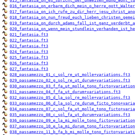
015_fantasia_on_es_spricht_der_unweisen_mund_wohl_lu
016_fantasia_on_erbarm_dich_mein_o_herre_gott_Walter
017_fantasia_on_ich_rufe_zu_dir_herr_jesu_christ_ano
018_fantasia_on_nun_freud_euch_lieben_christen_gemei
019_fantasia_on_durch_adams_fall_ist_ganz_verderbt_a
020_fantasia_on_wenn_mein_stundlein_verhanden_ist_he
021_fantasia.ft3
022_fantasia.ft3
023_fantasia.ft3
024_fantasia.ft3
025_fantasia.ft3
026_fantasia.ft3
027_fantasia.ft3
028_passamezzo_01_c_sol_re_ut_molle+variations.ft3
029_passamezzo_02_g_sol_re_ut_durum+variations.ft3
030_passamezzo_03_f_fa_ut_molle_tono_ficto+variation
031_passamezzo_04_f_fa_ut_durum+variations.ft3
032_passamezzo_05_d_la_sol_re_molle+variations.ft3
033_passamezzo_06_d_la_sol_re_durum_ficto_tono+varia
034_passamezzo_07_c_sol_fa_ut_molle_tono_ficto+varia
035_passamezzo_08_c_sol_fa_ut_durum+variations.ft3
036_passamezzo_09_e_la_mi_molle_tono_ficto+variation
037_passamezzo_10_e_la_mi_durum_tono_ficto+variation
038_passamezzo_11_b_fa_b_mi_molle_tono_ficto+variati