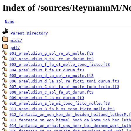
Index of /sources/ReymannM/N
Name
Parent Directory
midi/
pdf/
001_praeludium_g_sol_re_ut_molle.ft3
002_praeludium_g_sol_re_ut_durum.ft3
003_praeludium_f_fa_ut_molle_tono_ficto.ft3
004_praeludium_f_fa_ut_durum.ft3
005_praeludium_d_la_sol_re_molle.ft3
006_praeludium_d_la_sol_re_ficti_toni_durum.ft3
007_praeludium_C_sol_fa_ut_molle_tono_ficto.ft3
008_praeludium_C_sol_fa_ut_durum.ft3
009_praeludium_E_la_mi_durum.ft3
010_praeludium_E_la_mi_tono_ficto_molle.ft3
011_praeludium_B_fa_b_mi_tono_ficto_molle.ft3
012_fantasia_on_nun_kom_der_heiden_heiland_lutherM.f
013_fantasia_on_von_himmel_hoch_da_komm_ich_her_luth
014_fantasia_on_erhalt_uns_herr_bei_deinem_wort_luth