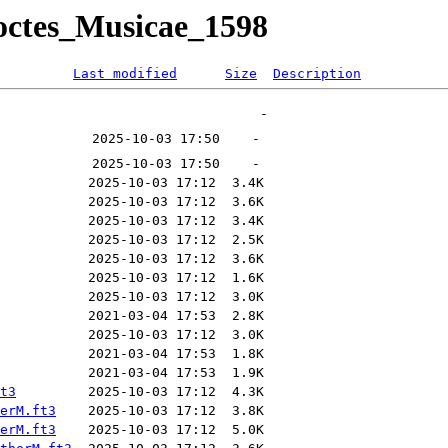
octes_Musicae_1598
Last modified
Size
Description
t3
erM.ft3
erM.ft3