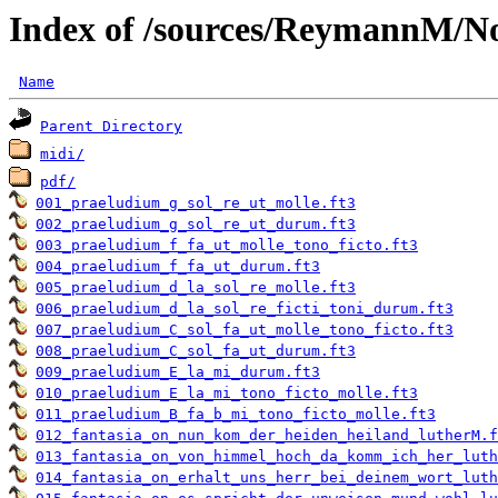
Index of /sources/ReymannM/N
Name
Parent Directory
midi/
pdf/
001_praeludium_g_sol_re_ut_molle.ft3
002_praeludium_g_sol_re_ut_durum.ft3
003_praeludium_f_fa_ut_molle_tono_ficto.ft3
004_praeludium_f_fa_ut_durum.ft3
005_praeludium_d_la_sol_re_molle.ft3
006_praeludium_d_la_sol_re_ficti_toni_durum.ft3
007_praeludium_C_sol_fa_ut_molle_tono_ficto.ft3
008_praeludium_C_sol_fa_ut_durum.ft3
009_praeludium_E_la_mi_durum.ft3
010_praeludium_E_la_mi_tono_ficto_molle.ft3
011_praeludium_B_fa_b_mi_tono_ficto_molle.ft3
012_fantasia_on_nun_kom_der_heiden_heiland_lutherM.f
013_fantasia_on_von_himmel_hoch_da_komm_ich_her_luth
014_fantasia_on_erhalt_uns_herr_bei_deinem_wort_luth