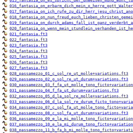
015_fantasia_on_es_spricht_der_unweisen_mund_wohl_lu
016_fantasia_on_erbarm_dich_mein_o_herre_gott_Walter
017_fantasia_on_ich_rufe_zu_dir_herr_jesu_christ_ano
018_fantasia_on_nun_freud_euch_lieben_christen_gemei
019_fantasia_on_durch_adams_fall_ist_ganz_verderbt_a
020_fantasia_on_wenn_mein_stundlein_verhanden_ist_he
021_fantasia.ft3
022_fantasia.ft3
023_fantasia.ft3
024_fantasia.ft3
025_fantasia.ft3
026_fantasia.ft3
027_fantasia.ft3
028_passamezzo_01_c_sol_re_ut_molle+variations.ft3
029_passamezzo_02_g_sol_re_ut_durum+variations.ft3
030_passamezzo_03_f_fa_ut_molle_tono_ficto+variation
031_passamezzo_04_f_fa_ut_durum+variations.ft3
032_passamezzo_05_d_la_sol_re_molle+variations.ft3
033_passamezzo_06_d_la_sol_re_durum_ficto_tono+varia
034_passamezzo_07_c_sol_fa_ut_molle_tono_ficto+varia
035_passamezzo_08_c_sol_fa_ut_durum+variations.ft3
036_passamezzo_09_e_la_mi_molle_tono_ficto+variation
037_passamezzo_10_e_la_mi_durum_tono_ficto+variation
038_passamezzo_11_b_fa_b_mi_molle_tono_ficto+variati