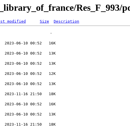
l_library_of_france/Res_F_993/p
ast modified
Size
Description