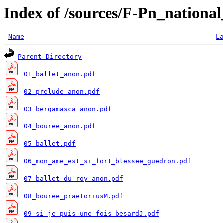
Index of /sources/F-Pn_nationa
Name
L
Parent Directory
01_ballet_anon.pdf
02_prelude_anon.pdf
03_bergamasca_anon.pdf
04_bouree_anon.pdf
05_ballet.pdf
06_mon_ame_est_si_fort_blessee_guedron.pdf
07_ballet_du_roy_anon.pdf
08_bouree_praetoriusM.pdf
09_si_je_puis_une_fois_besardJ.pdf