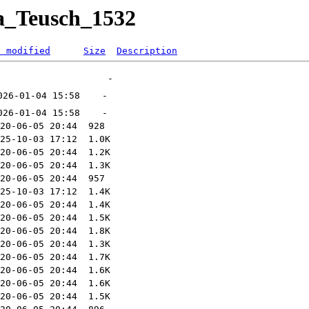
ca_Teusch_1532
t modified
Size
Description