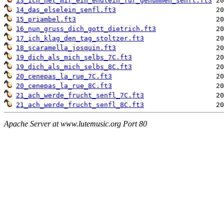
13_ich_het_mir_ein_endlein_fur_genummen_senfl.ft3
14_das_elselein_senfl.ft3
15_priambel.ft3
16_nun_gruss_dich_gott_dietrich.ft3
17_ich_klag_den_tag_stoltzer.ft3
18_scaramella_josquin.ft3
19_dich_als_mich_selbs_7C.ft3
19_dich_als_mich_selbs_8C.ft3
20_cenepas_la_rue_7C.ft3
20_cenepas_la_rue_8C.ft3
21_ach_werde_frucht_senfl_7C.ft3
21_ach_werde_frucht_senfl_8C.ft3
Apache Server at www.lutemusic.org Port 80