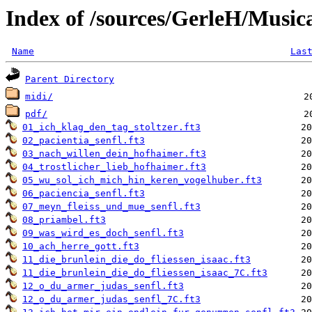
Index of /sources/GerleH/Musi
Name
Las
Parent Directory
midi/
pdf/
01_ich_klag_den_tag_stoltzer.ft3
02_pacientia_senfl.ft3
03_nach_willen_dein_hofhaimer.ft3
04_trostlicher_lieb_hofhaimer.ft3
05_wu_sol_ich_mich_hin_keren_vogelhuber.ft3
06_paciencia_senfl.ft3
07_meyn_fleiss_und_mue_senfl.ft3
08_priambel.ft3
09_was_wird_es_doch_senfl.ft3
10_ach_herre_gott.ft3
11_die_brunlein_die_do_fliessen_isaac.ft3
11_die_brunlein_die_do_fliessen_isaac_7C.ft3
12_o_du_armer_judas_senfl.ft3
12_o_du_armer_judas_senfl_7C.ft3