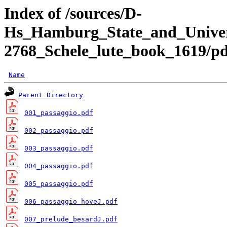
Index of /sources/D-
Hs_Hamburg_State_and_Univer
2768_Schele_lute_book_1619/pd
Name
Parent Directory
001_passaggio.pdf
002_passaggio.pdf
003_passaggio.pdf
004_passaggio.pdf
005_passaggio.pdf
006_passaggio_hoveJ.pdf
007_prelude_besardJ.pdf