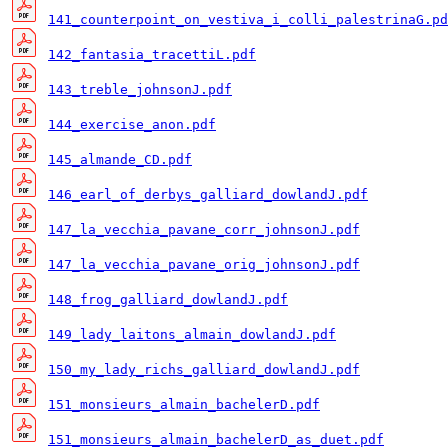
141_counterpoint_on_vestiva_i_colli_palestrinaG.pd
142_fantasia_tracettiL.pdf
143_treble_johnsonJ.pdf
144_exercise_anon.pdf
145_almande_CD.pdf
146_earl_of_derbys_galliard_dowlandJ.pdf
147_la_vecchia_pavane_corr_johnsonJ.pdf
147_la_vecchia_pavane_orig_johnsonJ.pdf
148_frog_galliard_dowlandJ.pdf
149_lady_laitons_almain_dowlandJ.pdf
150_my_lady_richs_galliard_dowlandJ.pdf
151_monsieurs_almain_bachelerD.pdf
151_monsieurs_almain_bachelerD_as_duet.pdf