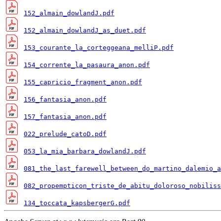
152_almain_dowlandJ.pdf
152_almain_dowlandJ_as_duet.pdf
153_courante_la_corteggeana_melliP.pdf
154_corrente_la_pasaura_anon.pdf
155_capricio_fragment_anon.pdf
156_fantasia_anon.pdf
157_fantasia_anon.pdf
022_prelude_catoD.pdf
053_la_mia_barbara_dowlandJ.pdf
081_the_last_farewell_between_do_martino_dalemio_a
082_propempticon_triste_de_abitu_doloroso_nobiliss
134_toccata_kapsbergerG.pdf