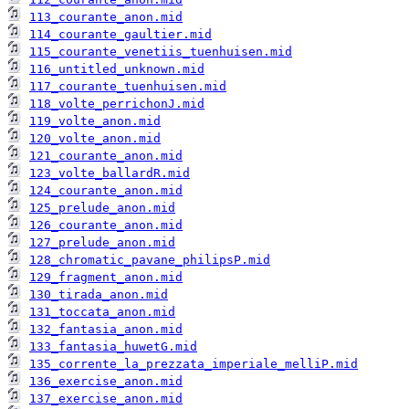
113_courante_anon.mid
114_courante_gaultier.mid
115_courante_venetiis_tuenhuisen.mid
116_untitled_unknown.mid
117_courante_tuenhuisen.mid
118_volte_perrichonJ.mid
119_volte_anon.mid
120_volte_anon.mid
121_courante_anon.mid
123_volte_ballardR.mid
124_courante_anon.mid
125_prelude_anon.mid
126_courante_anon.mid
127_prelude_anon.mid
128_chromatic_pavane_philipsP.mid
129_fragment_anon.mid
130_tirada_anon.mid
131_toccata_anon.mid
132_fantasia_anon.mid
133_fantasia_huwetG.mid
135_corrente_la_prezzata_imperiale_melliP.mid
136_exercise_anon.mid
137_exercise_anon.mid