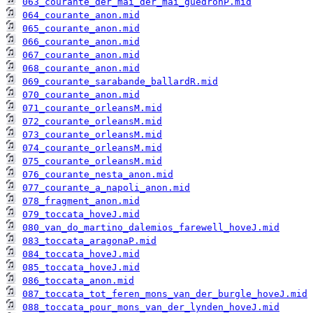
063_courante_der_mai_der_mai_guedronP.mid
064_courante_anon.mid
065_courante_anon.mid
066_courante_anon.mid
067_courante_anon.mid
068_courante_anon.mid
069_courante_sarabande_ballardR.mid
070_courante_anon.mid
071_courante_orleansM.mid
072_courante_orleansM.mid
073_courante_orleansM.mid
074_courante_orleansM.mid
075_courante_orleansM.mid
076_courante_nesta_anon.mid
077_courante_a_napoli_anon.mid
078_fragment_anon.mid
079_toccata_hoveJ.mid
080_van_do_martino_dalemios_farewell_hoveJ.mid
083_toccata_aragonaP.mid
084_toccata_hoveJ.mid
085_toccata_hoveJ.mid
086_toccata_anon.mid
087_toccata_tot_feren_mons_van_der_burgle_hoveJ.mid
088_toccata_pour_mons_van_der_lynden_hoveJ.mid