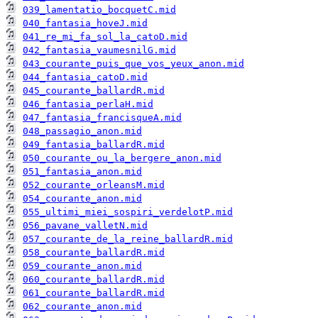
039_lamentatio_bocquetC.mid
040_fantasia_hoveJ.mid
041_re_mi_fa_sol_la_catoD.mid
042_fantasia_vaumesnilG.mid
043_courante_puis_que_vos_yeux_anon.mid
044_fantasia_catoD.mid
045_courante_ballardR.mid
046_fantasia_perlaH.mid
047_fantasia_francisqueA.mid
048_passagio_anon.mid
049_fantasia_ballardR.mid
050_courante_ou_la_bergere_anon.mid
051_fantasia_anon.mid
052_courante_orleansM.mid
054_courante_anon.mid
055_ultimi_miei_sospiri_verdelotP.mid
056_pavane_valletN.mid
057_courante_de_la_reine_ballardR.mid
058_courante_ballardR.mid
059_courante_anon.mid
060_courante_ballardR.mid
061_courante_ballardR.mid
062_courante_anon.mid