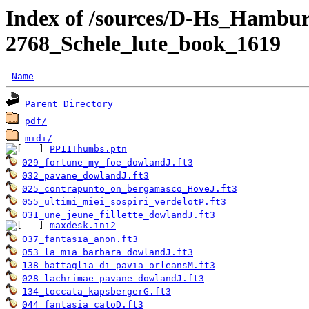
Index of /sources/D-Hs_Hambu
2768_Schele_lute_book_1619
Name
Parent Directory
pdf/
midi/
PP11Thumbs.ptn
029_fortune_my_foe_dowlandJ.ft3
032_pavane_dowlandJ.ft3
025_contrapunto_on_bergamasco_HoveJ.ft3
055_ultimi_miei_sospiri_verdelotP.ft3
031_une_jeune_fillette_dowlandJ.ft3
maxdesk.ini2
037_fantasia_anon.ft3
053_la_mia_barbara_dowlandJ.ft3
138_battaglia_di_pavia_orleansM.ft3
028_lachrimae_pavane_dowlandJ.ft3
134_toccata_kapsbergerG.ft3
044_fantasia_catoD.ft3