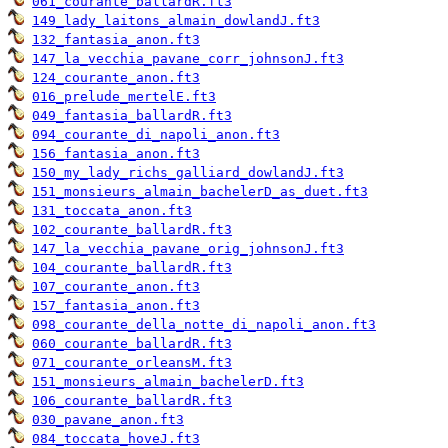
061_courante_ballardR.ft3
149_lady_laitons_almain_dowlandJ.ft3
132_fantasia_anon.ft3
147_la_vecchia_pavane_corr_johnsonJ.ft3
124_courante_anon.ft3
016_prelude_mertelE.ft3
049_fantasia_ballardR.ft3
094_courante_di_napoli_anon.ft3
156_fantasia_anon.ft3
150_my_lady_richs_galliard_dowlandJ.ft3
151_monsieurs_almain_bachelerD_as_duet.ft3
131_toccata_anon.ft3
102_courante_ballardR.ft3
147_la_vecchia_pavane_orig_johnsonJ.ft3
104_courante_ballardR.ft3
107_courante_anon.ft3
157_fantasia_anon.ft3
098_courante_della_notte_di_napoli_anon.ft3
060_courante_ballardR.ft3
071_courante_orleansM.ft3
151_monsieurs_almain_bachelerD.ft3
106_courante_ballardR.ft3
030_pavane_anon.ft3
084_toccata_hoveJ.ft3