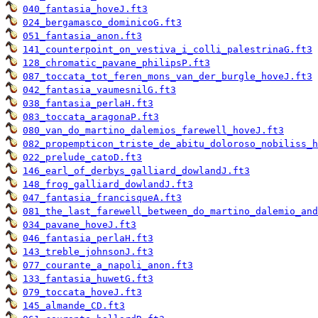
040_fantasia_hoveJ.ft3
024_bergamasco_dominicoG.ft3
051_fantasia_anon.ft3
141_counterpoint_on_vestiva_i_colli_palestrinaG.ft3
128_chromatic_pavane_philipsP.ft3
087_toccata_tot_feren_mons_van_der_burgle_hoveJ.ft3
042_fantasia_vaumesnilG.ft3
038_fantasia_perlaH.ft3
083_toccata_aragonaP.ft3
080_van_do_martino_dalemios_farewell_hoveJ.ft3
082_propempticon_triste_de_abitu_doloroso_nobiliss_h
022_prelude_catoD.ft3
146_earl_of_derbys_galliard_dowlandJ.ft3
148_frog_galliard_dowlandJ.ft3
047_fantasia_francisqueA.ft3
081_the_last_farewell_between_do_martino_dalemio_and
034_pavane_hoveJ.ft3
046_fantasia_perlaH.ft3
143_treble_johnsonJ.ft3
077_courante_a_napoli_anon.ft3
133_fantasia_huwetG.ft3
079_toccata_hoveJ.ft3
145_almande_CD.ft3