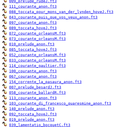
009_prelude_rudeJ.ft3
111_courante_anon.ft3
088_toccata_pour_mons_van_der_lynden_hoveJ.ft3
043_courante_puis_que_vos_yeux_anon.ft3
097_courante_anon.ft3
089_toccata_hoveJ.ft3
072_courante_orleansM.ft3
073_courante_orleansM.ft3
010_prelude_anon.ft3
085_toccata_hoveJ.ft3
052_courante_orleansM.ft3
033_courante_orleansM.ft3
114_courante_gaultier.ft3
100_courante_anon.ft3
067_courante_anon.ft3
154_corrente_la_pasaura_anon.ft3
007_prelude_besardJ.ft3
058_courante_ballardR.ft3
113_courante_anon.ft3
103_courante_di_francesco_quaresmine_anon.ft3
140_prelude_anon.ft3
092_toccata_hoveJ.ft3
019_prelude_anon.ft3
039_lamentatio_bocquetC.ft3