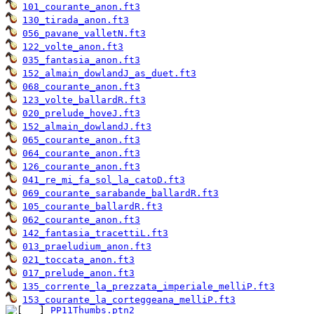
101_courante_anon.ft3
130_tirada_anon.ft3
056_pavane_valletN.ft3
122_volte_anon.ft3
035_fantasia_anon.ft3
152_almain_dowlandJ_as_duet.ft3
068_courante_anon.ft3
123_volte_ballardR.ft3
020_prelude_hoveJ.ft3
152_almain_dowlandJ.ft3
065_courante_anon.ft3
064_courante_anon.ft3
126_courante_anon.ft3
041_re_mi_fa_sol_la_catoD.ft3
069_courante_sarabande_ballardR.ft3
105_courante_ballardR.ft3
062_courante_anon.ft3
142_fantasia_tracettiL.ft3
013_praeludium_anon.ft3
021_toccata_anon.ft3
017_prelude_anon.ft3
135_corrente_la_prezzata_imperiale_melliP.ft3
153_courante_la_corteggeana_melliP.ft3
PP11Thumbs.ptn2