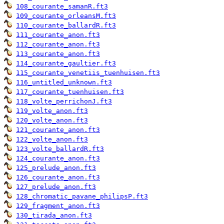
108_courante_samanR.ft3
109_courante_orleansM.ft3
110_courante_ballardR.ft3
111_courante_anon.ft3
112_courante_anon.ft3
113_courante_anon.ft3
114_courante_gaultier.ft3
115_courante_venetiis_tuenhuisen.ft3
116_untitled_unknown.ft3
117_courante_tuenhuisen.ft3
118_volte_perrichonJ.ft3
119_volte_anon.ft3
120_volte_anon.ft3
121_courante_anon.ft3
122_volte_anon.ft3
123_volte_ballardR.ft3
124_courante_anon.ft3
125_prelude_anon.ft3
126_courante_anon.ft3
127_prelude_anon.ft3
128_chromatic_pavane_philipsP.ft3
129_fragment_anon.ft3
130_tirada_anon.ft3