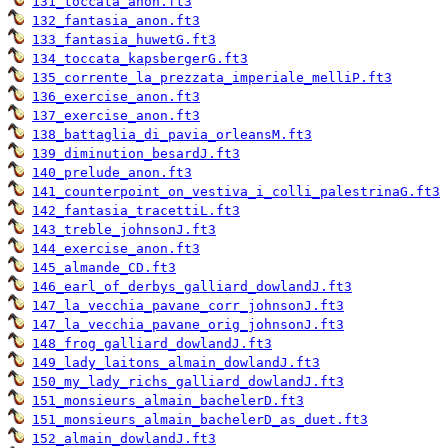
131_toccata_anon.ft3
132_fantasia_anon.ft3
133_fantasia_huwetG.ft3
134_toccata_kapsbergerG.ft3
135_corrente_la_prezzata_imperiale_melliP.ft3
136_exercise_anon.ft3
137_exercise_anon.ft3
138_battaglia_di_pavia_orleansM.ft3
139_diminution_besardJ.ft3
140_prelude_anon.ft3
141_counterpoint_on_vestiva_i_colli_palestrinaG.ft3
142_fantasia_tracettiL.ft3
143_treble_johnsonJ.ft3
144_exercise_anon.ft3
145_almande_CD.ft3
146_earl_of_derbys_galliard_dowlandJ.ft3
147_la_vecchia_pavane_corr_johnsonJ.ft3
147_la_vecchia_pavane_orig_johnsonJ.ft3
148_frog_galliard_dowlandJ.ft3
149_lady_laitons_almain_dowlandJ.ft3
150_my_lady_richs_galliard_dowlandJ.ft3
151_monsieurs_almain_bachelerD.ft3
151_monsieurs_almain_bachelerD_as_duet.ft3
152_almain_dowlandJ.ft3