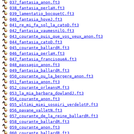
037_fantasia_anon.ft3
038_fantasia_perlaH.ft3
039_lamentatio_bocquetC.ft3
040_fantasia_hoveJ.ft3
041_re_mi_fa_sol_la_catoD.ft3
042_fantasia_vaumesnilG.ft3
043_courante_puis_que_vos_yeux_anon.ft3
044_fantasia_catoD.ft3
045_courante_ballardR.ft3
046_fantasia_perlaH.ft3
047_fantasia_francisqueA.ft3
048_passagio_anon.ft3
049_fantasia_ballardR.ft3
050_courante_ou_la_bergere_anon.ft3
051_fantasia_anon.ft3
052_courante_orleansM.ft3
053_la_mia_barbara_dowlandJ.ft3
054_courante_anon.ft3
055_ultimi_miei_sospiri_verdelotP.ft3
056_pavane_valletN.ft3
057_courante_de_la_reine_ballardR.ft3
058_courante_ballardR.ft3
059_courante_anon.ft3
060_courante_ballardR.ft3