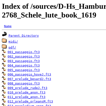
Index of /sources/D-Hs_Hambu
2768_Schele_lute_book_1619
Name
Parent Directory
midi/
pdf/
001_passaggio.ft3
002_passaggio.ft3
003_passaggio.ft3
004_passaggio.ft3
005_passaggio.ft3
006_passaggio_hoveJ.ft3
007_prelude_besardJ.ft3
008_passaggio.ft3
009_prelude_rudeJ.ft3
010_prelude_anon.ft3
011_prelude_anon.ft3
012_prelude_orleansM.ft3
013_praeludium_anon.ft3