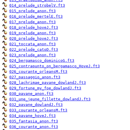
014_prelude_strobelV.ft3
015_prelude_anon.ft3
016_prelude_mertelE.ft3
017_prelude_anon.ft3
018_prelude_hoveJ.ft3
019_prelude_anon.ft3
020_prelude_hoveJ.ft3
021_toccata_anon.ft3
022_prelude_catoD.ft3
023_prelude_anon.ft3
024_bergamasco_dominicoG.ft3
025_contrapunto_on_bergamasco_HoveJ.ft3
026_courante_orleansM.ft3
027_passaggio_anon.ft3
028_lachrimae_pavane_dowlandJ.ft3
029_fortune_my_foe_dowlandJ.ft3
030_pavane_anon.ft3
031_une_jeune_fillette_dowlandJ.ft3
032_pavane_dowlandJ.ft3
033_courante_orleansM.ft3
034_pavane_hoveJ.ft3
035_fantasia_anon.ft3
036_courante_anon.ft3