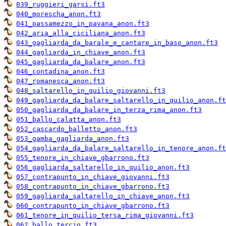
039_ruggieri_garsi.ft3
040_morescha_anon.ft3
041_passamezzo_in_pavana_anon.ft3
042_aria_alla_ciciliana_anon.ft3
043_gagliarda_da_barale_e_cantare_in_baso_anon.ft3
044_gagliarda_in_chiave_anon.ft3
045_gagliarda_da_balare_anon.ft3
046_contadina_anon.ft3
047_romanesca_anon.ft3
048_saltarello_in_quilio_giovanni.ft3
049_gagliarda_da_balare_saltarello_in_quilio_anon.ft
050_gagliarda_da_balare_in_terza_rima_anon.ft3
051_ballo_calatta_anon.ft3
052_cascardo_balletto_anon.ft3
053_gamba_gagliarda_anon.ft3
054_gagliarda_da_balare_saltarello_in_tenore_anon.ft
055_tenore_in_chiave_gbarrono.ft3
056_gagliarda_saltarello_in_quilio_anon.ft3
057_contrapunto_in_chiave_giovanni.ft3
058_contrapunto_in_chiave_gbarrono.ft3
059_gagliarda_saltarello_in_chiave_anon.ft3
060_contrapunto_in_chiave_gbarrono.ft3
061_tenore_in_quilio_tersa_rima_giovanni.ft3
062_ballo_tercio.ft3