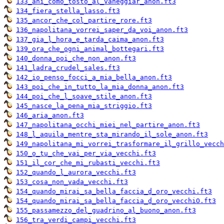
133_ahi_como_tosto_al_vaneggiar_anon.ft3
134_fiera_stella_lasso.ft3
135_ancor_che_col_partire_rore.ft3
136_napolitana_vorrei_saper_da_voi_anon.ft3
137_gia_l_hora_e_tarda_caima_anon.ft3
139_ora_che_ogni_animal_bottegari.ft3
140_donna_poi_che_non_anon.ft3
141_ladra_crudel_sales.ft3
142_io_penso_focci_a_mia_bella_anon.ft3
143_poi_che_in_tutto_la_mia_donna_anon.ft3
144_poi_che_l_soave_stile_anon.ft3
145_nasce_la_pena_mia_striggio.ft3
146_aria_anon.ft3
147_napolitana_occhi_miei_nel_partire_anon.ft3
148_l_aquila_mentre_sta_mirando_il_sole_anon.ft3
149_napolitana_mi_vorrei_trasformare_il_grillo_vecch
150_o_tu_che_vai_per_via_vecchi.ft3
151_il_cor_che_mi_rubasti_vecchi.ft3
152_quando_l_aurora_vecchi.ft3
153_cosa_non_vada_vecchi.ft3
154_quando_mirai_sa_bella_faccia_d_oro_vecchi.ft3
154_quando_mirai_sa_bella_faccia_d_oro_vecchiO.ft3
155_passamezzo_del_guadrino_al_buono_anon.ft3
156_tra_verdi_campi_vecchi.ft3