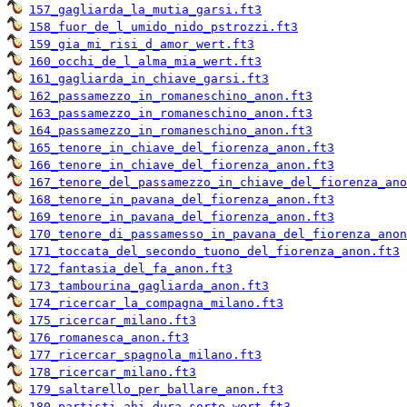
157_gagliarda_la_mutia_garsi.ft3
158_fuor_de_l_umido_nido_pstrozzi.ft3
159_gia_mi_risi_d_amor_wert.ft3
160_occhi_de_l_alma_mia_wert.ft3
161_gagliarda_in_chiave_garsi.ft3
162_passamezzo_in_romaneschino_anon.ft3
163_passamezzo_in_romaneschino_anon.ft3
164_passamezzo_in_romaneschino_anon.ft3
165_tenore_in_chiave_del_fiorenza_anon.ft3
166_tenore_in_chiave_del_fiorenza_anon.ft3
167_tenore_del_passamezzo_in_chiave_del_fiorenza_ano
168_tenore_in_pavana_del_fiorenza_anon.ft3
169_tenore_in_pavana_del_fiorenza_anon.ft3
170_tenore_di_passamesso_in_pavana_del_fiorenza_anon
171_toccata_del_secondo_tuono_del_fiorenza_anon.ft3
172_fantasia_del_fa_anon.ft3
173_tambourina_gagliarda_anon.ft3
174_ricercar_la_compagna_milano.ft3
175_ricercar_milano.ft3
176_romanesca_anon.ft3
177_ricercar_spagnola_milano.ft3
178_ricercar_milano.ft3
179_saltarello_per_ballare_anon.ft3
180_partisti_ahi_dura_sorte_wert.ft3