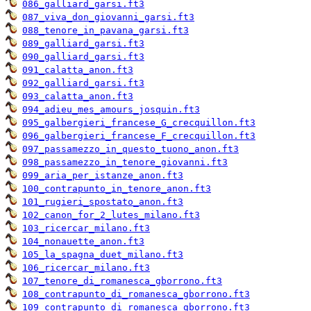
086_galliard_garsi.ft3
087_viva_don_giovanni_garsi.ft3
088_tenore_in_pavana_garsi.ft3
089_galliard_garsi.ft3
090_galliard_garsi.ft3
091_calatta_anon.ft3
092_galliard_garsi.ft3
093_calatta_anon.ft3
094_adieu_mes_amours_josquin.ft3
095_galbergieri_francese_G_crecquillon.ft3
096_galbergieri_francese_F_crecquillon.ft3
097_passamezzo_in_questo_tuono_anon.ft3
098_passamezzo_in_tenore_giovanni.ft3
099_aria_per_istanze_anon.ft3
100_contrapunto_in_tenore_anon.ft3
101_rugieri_spostato_anon.ft3
102_canon_for_2_lutes_milano.ft3
103_ricercar_milano.ft3
104_nonauette_anon.ft3
105_la_spagna_duet_milano.ft3
106_ricercar_milano.ft3
107_tenore_di_romanesca_gborrono.ft3
108_contrapunto_di_romanesca_gborrono.ft3
109_contrapunto_di_romanesca_gborrono.ft3