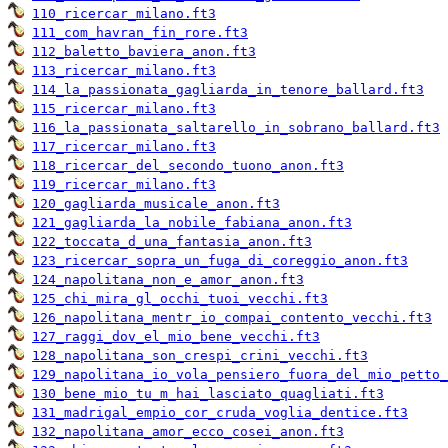
110_ricercar_milano.ft3
111_com_havran_fin_rore.ft3
112_baletto_baviera_anon.ft3
113_ricercar_milano.ft3
114_la_passionata_gagliarda_in_tenore_ballard.ft3
115_ricercar_milano.ft3
116_la_passionata_saltarello_in_sobrano_ballard.ft3
117_ricercar_milano.ft3
118_ricercar_del_secondo_tuono_anon.ft3
119_ricercar_milano.ft3
120_gagliarda_musicale_anon.ft3
121_gagliarda_la_nobile_fabiana_anon.ft3
122_toccata_d_una_fantasia_anon.ft3
123_ricercar_sopra_un_fuga_di_coreggio_anon.ft3
124_napolitana_non_e_amor_anon.ft3
125_chi_mira_gl_occhi_tuoi_vecchi.ft3
126_napolitana_mentr_io_compai_contento_vecchi.ft3
127_raggi_dov_el_mio_bene_vecchi.ft3
128_napolitana_son_crespi_crini_vecchi.ft3
129_napolitana_io_vola_pensiero_fuora_del_mio_petto_
130_bene_mio_tu_m_hai_lasciato_quagliati.ft3
131_madrigal_empio_cor_cruda_voglia_dentice.ft3
132_napolitana_amor_ecco_cosei_anon.ft3