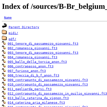
Index of /sources/B-Br_belgium
Name
Parent Directory
midi/
pdf/
001_tenore_di_passamezzo_giovanni.ft3
002_romanesca_giovanni.ft3
003_tenore_di_passamezzo_giovanni.ft3
004_romanesca_giovanni.ft3
005_ballo_della_torcia_anon.ft3
006_contrapasso_anon.ft3
007_furioso_anon.ft3
008_treccia_di_b_f_anon.ft3
009_contrapunto_di_passamezzo_giovanni.ft3
010_contrapunto_di_passamezzo_giovanni.ft3
011_gagliarda_garsi.ft3
012_contrapunto_di_passamezzo_in_quilio_giovanni.ft3
013_ballo_caterina_da_vignon.ft3
014_caterina_aria_milanese.ft3