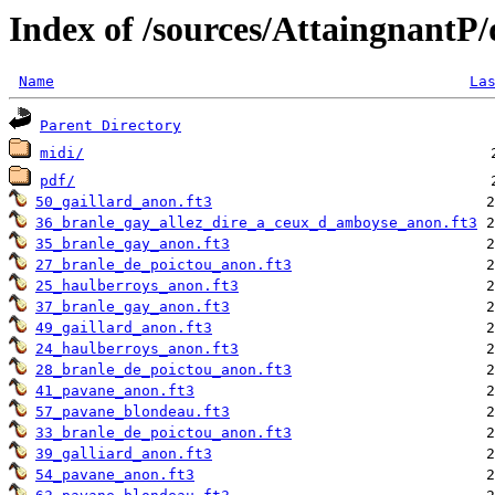
Index of /sources/AttaingnantP
Name
La
Parent Directory
midi/
pdf/
50_gaillard_anon.ft3
36_branle_gay_allez_dire_a_ceux_d_amboyse_anon.ft3
35_branle_gay_anon.ft3
27_branle_de_poictou_anon.ft3
25_haulberroys_anon.ft3
37_branle_gay_anon.ft3
49_gaillard_anon.ft3
24_haulberroys_anon.ft3
28_branle_de_poictou_anon.ft3
41_pavane_anon.ft3
57_pavane_blondeau.ft3
33_branle_de_poictou_anon.ft3
39_galliard_anon.ft3
54_pavane_anon.ft3