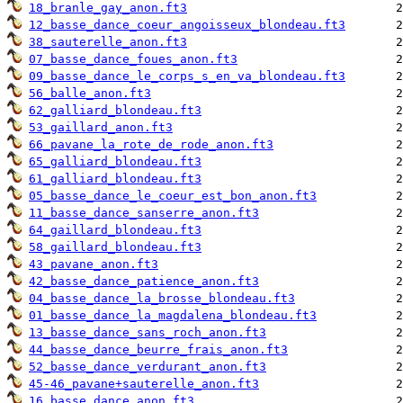
18_branle_gay_anon.ft3
12_basse_dance_coeur_angoisseux_blondeau.ft3
38_sauterelle_anon.ft3
07_basse_dance_foues_anon.ft3
09_basse_dance_le_corps_s_en_va_blondeau.ft3
56_balle_anon.ft3
62_galliard_blondeau.ft3
53_gaillard_anon.ft3
66_pavane_la_rote_de_rode_anon.ft3
65_galliard_blondeau.ft3
61_galliard_blondeau.ft3
05_basse_dance_le_coeur_est_bon_anon.ft3
11_basse_dance_sanserre_anon.ft3
64_gaillard_blondeau.ft3
58_gaillard_blondeau.ft3
43_pavane_anon.ft3
42_basse_dance_patience_anon.ft3
04_basse_dance_la_brosse_blondeau.ft3
01_basse_dance_la_magdalena_blondeau.ft3
13_basse_dance_sans_roch_anon.ft3
44_basse_dance_beurre_frais_anon.ft3
52_basse_dance_verdurant_anon.ft3
45-46_pavane+sauterelle_anon.ft3
16_basse_dance_anon.ft3