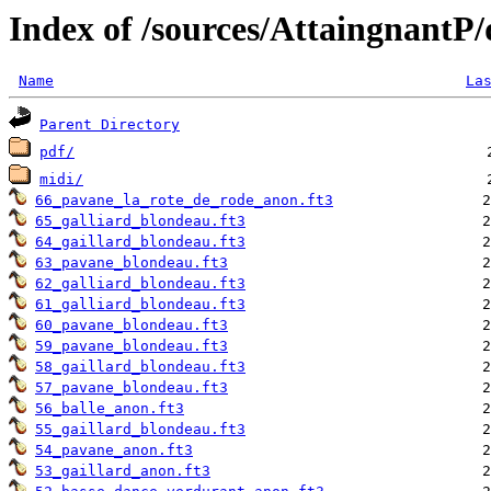
Index of /sources/AttaingnantP
Name
La
Parent Directory
pdf/
midi/
66_pavane_la_rote_de_rode_anon.ft3
65_galliard_blondeau.ft3
64_gaillard_blondeau.ft3
63_pavane_blondeau.ft3
62_galliard_blondeau.ft3
61_galliard_blondeau.ft3
60_pavane_blondeau.ft3
59_pavane_blondeau.ft3
58_gaillard_blondeau.ft3
57_pavane_blondeau.ft3
56_balle_anon.ft3
55_gaillard_blondeau.ft3
54_pavane_anon.ft3
53_gaillard_anon.ft3