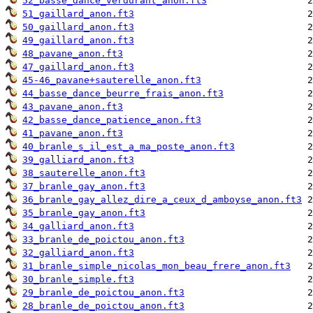
52_basse_dance_verdurant_anon.ft3
51_gaillard_anon.ft3
50_gaillard_anon.ft3
49_gaillard_anon.ft3
48_pavane_anon.ft3
47_gaillard_anon.ft3
45-46_pavane+sauterelle_anon.ft3
44_basse_dance_beurre_frais_anon.ft3
43_pavane_anon.ft3
42_basse_dance_patience_anon.ft3
41_pavane_anon.ft3
40_branle_s_il_est_a_ma_poste_anon.ft3
39_galliard_anon.ft3
38_sauterelle_anon.ft3
37_branle_gay_anon.ft3
36_branle_gay_allez_dire_a_ceux_d_amboyse_anon.ft3
35_branle_gay_anon.ft3
34_galliard_anon.ft3
33_branle_de_poictou_anon.ft3
32_galliard_anon.ft3
31_branle_simple_nicolas_mon_beau_frere_anon.ft3
30_branle_simple.ft3
29_branle_de_poictou_anon.ft3
28_branle_de_poictou_anon.ft3