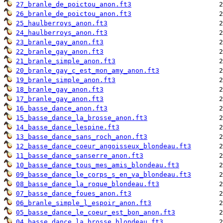
27_branle_de_poictou_anon.ft3
26_branle_de_poictou_anon.ft3
25_haulberroys_anon.ft3
24_haulberroys_anon.ft3
23_branle_gay_anon.ft3
22_branle_gay_anon.ft3
21_branle_simple_anon.ft3
20_branle_gay_c_est_mon_amy_anon.ft3
19_branle_simple_anon.ft3
18_branle_gay_anon.ft3
17_branle_gay_anon.ft3
16_basse_dance_anon.ft3
15_basse_dance_la_brosse_anon.ft3
14_basse_dance_lespine.ft3
13_basse_dance_sans_roch_anon.ft3
12_basse_dance_coeur_angoisseux_blondeau.ft3
11_basse_dance_sanserre_anon.ft3
10_basse_dance_tous_mes_amis_blondeau.ft3
09_basse_dance_le_corps_s_en_va_blondeau.ft3
08_basse_dance_la_roque_blondeau.ft3
07_basse_dance_foues_anon.ft3
06_branle_simple_l_espoir_anon.ft3
05_basse_dance_le_coeur_est_bon_anon.ft3
04_basse_dance_la_brosse_blondeau.ft3