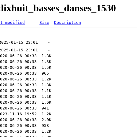
/dixhuit_basses_danses_1530
st modified
Size
Description