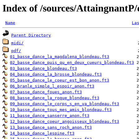
Index of /sources/AttaingnantP
Name
La
Parent Directory
midi/
pdf/
01_basse_dance_la_magdalena_blondeau.ft3
02_basse_dance_puis_qu_en_deux_cueurs_blondeau.ft3
03_basse_dance_blondeau.ft3
04_basse_dance_la_brosse_blondeau.ft3
05_basse_dance_le_coeur_est_bon_anon.ft3
06_branle_simple_l_espoir_anon.ft3
07_basse_dance_foues_anon.ft3
08_basse_dance_la_roque_blondeau.ft3
09_basse_dance_le_corps_s_en_va_blondeau.ft3
10_basse_dance_tous_mes_amis_blondeau.ft3
11_basse_dance_sanserre_anon.ft3
12_basse_dance_coeur_angoisseux_blondeau.ft3
13_basse_dance_sans_roch_anon.ft3
14_basse_dance_lespine.ft3