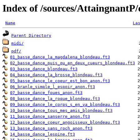
Index of /sources/AttaingnantP
Name
La
Parent Directory
midi/
pdf/
01_basse_dance_la_magdalena_blondeau.ft3
02_basse_dance_puis_qu_en_deux_cueurs_blondeau.ft3
03_basse_dance_blondeau.ft3
04_basse_dance_la_brosse_blondeau.ft3
05_basse_dance_le_coeur_est_bon_anon.ft3
06_branle_simple_l_espoir_anon.ft3
07_basse_dance_foues_anon.ft3
08_basse_dance_la_roque_blondeau.ft3
09_basse_dance_le_corps_s_en_va_blondeau.ft3
10_basse_dance_tous_mes_amis_blondeau.ft3
11_basse_dance_sanserre_anon.ft3
12_basse_dance_coeur_angoisseux_blondeau.ft3
13_basse_dance_sans_roch_anon.ft3
14_basse_dance_lespine.ft3