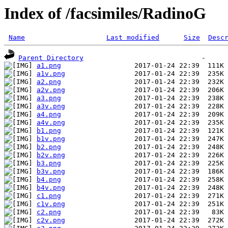
Index of /facsimiles/RadinoG
Name
Last modified
Size
Desc
Parent Directory
a1.png
a1v.png
a2.png
a2v.png
a3.png
a3v.png
a4.png
a4v.png
b1.png
b1v.png
b2.png
b2v.png
b3.png
b3v.png
b4.png
b4v.png
c1.png
c1v.png
c2.png
c2v.png